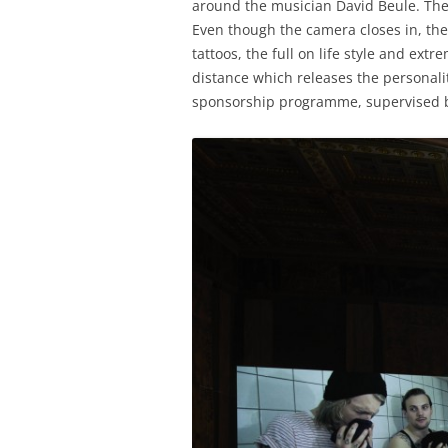
MEIN NAME I
around the musician David Beule. The a
Even though the camera closes in, th
NAMPA BRID
tattoos, the full on life style and ext
distance which releases the personal
EYES WIDE SH
sponsorship programme, supervised by
PARQUE DE IT
REMOTE
TURKU PORTR
DRIVER
FIGHT FOR Y
MATCH
STATION
PIT BULL GE