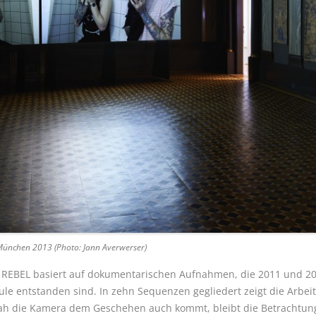
 München 2013 (Photo: Jann Averwerser)
L REBEL basiert auf dokumentarischen Aufnahmen, die 2011 und 20
le entstanden sind.
In zehn Sequenzen gegliedert zeigt die Arbei
nah die Kamera dem Geschehen auch kommt, bleibt die Betrachtung