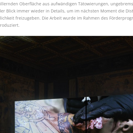
chillernden Oberfläche aus aufwändigen Tätowierungen, ungebrems
 der Blick immer wieder in Details, um im nächsten Moment die Di
lichkeit freizugeben.
Die Arbeit wurde im Rahmen des Förderprog
roduziert.