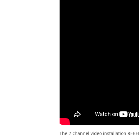
CANTO
SENSE OF DO
SHEFIGHTER
ROLE PLAY
I’LL BE YOUR
REBEL REBEL
HORSE
PORTRAITS O
WESTEND
GANJA
The 2-channel video installation REB