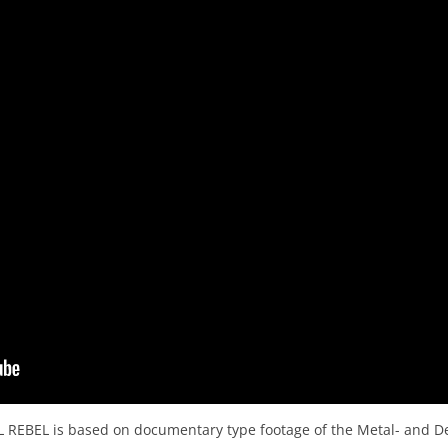
UBT
 MIRROR
F YOUNG MEN
EL REBEL is based on documentary type footage of the Metal- and 