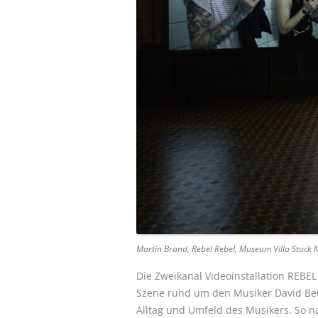
BREAKDANCE
Martin Brand, Rebel Rebel, Museum Villa Stuck
Die Zweikanal Videoinstallation REBE
Szene rund um den Musiker David Beu
Alltag und Umfeld des Musikers. So 