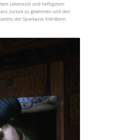
tem Lebensstil und heftigstem
stanz zurück zu gewinnen und den
ramms der Sparkasse KölnBonn,