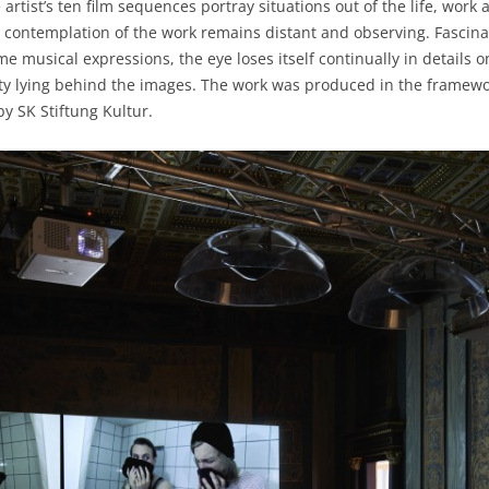
ST ROCCO
rtist’s ten film sequences portray situations out of the life, work
e contemplation of the work remains distant and observing. Fascin
GE
reme musical expressions, the eye loses itself continually in details
ity lying behind the images. The work was produced in the framew
UT
 SK Stiftung Kultur.
URRIZA
AITS
OUR RIGHT
RMANY