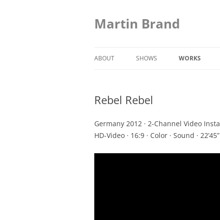
Skip
to
content
Martin Brand
ABOUT
SHOWS
WORKS
GROSSMARKT 
Rebel Rebel
SOME PEOPL
MOVEMENT A
Germany 2012 · 2-Channel Video Insta
HD-Video · 16:9 · Color · Sound · 22’45”
CITYSCAPES, 
RANDOM INT
CAUSALITY A
NO FEAR
POSING FOR 