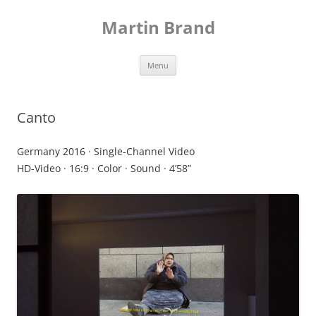
Skip
to
Martin Brand
content
Menu
Canto
Germany 2016 · Single-Channel Video
HD-Video · 16:9 · Color · Sound · 4’58”