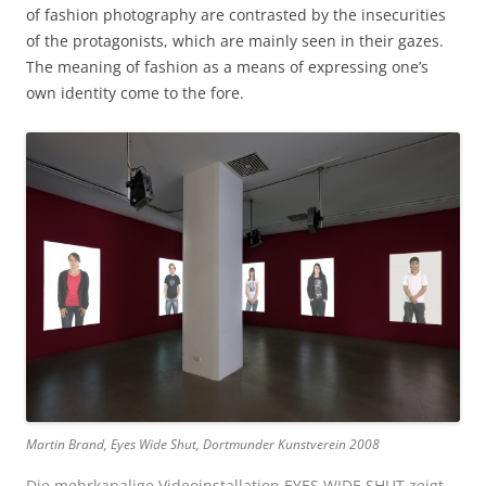
of fashion photography are contrasted by the insecurities
of the protagonists, which are mainly seen in their gazes.
The meaning of fashion as a means of expressing one’s
own identity come to the fore.
Martin Brand, Eyes Wide Shut, Dortmunder Kunstverein 2008
Die mehrkanalige Videoinstallation EYES WIDE SHUT zeigt