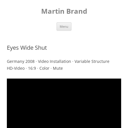
Skip
to
Martin Brand
content
Menu
Eyes Wide Shut
Germany 2008 · Video Installation · Variable Structure
HD-Video · 16:9 · Color · Mute