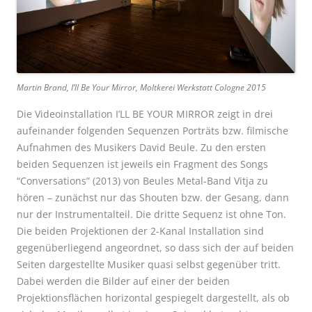
Martin Brand, I’ll Be Your Mirror, Moltkerei Werkstatt Cologne 2015
Die Videoinstallation I’LL BE YOUR MIRROR zeigt in drei
aufeinander folgenden Sequenzen Porträts bzw. filmische
Aufnahmen des Musikers David Beule. Zu den ersten
beiden Sequenzen ist jeweils ein Fragment des Songs
“Conversations” (2013) von Beules Metal-Band Vitja zu
hören – zunächst nur das Shouten bzw. der Gesang, dann
nur der Instrumentalteil. Die dritte Sequenz ist ohne Ton.
Die beiden Projektionen der 2-Kanal Installation sind
gegenüberliegend angeordnet, so dass sich der auf beiden
Seiten dargestellte Musiker quasi selbst gegenüber tritt.
Dabei werden die Bilder auf einer der beiden
Projektionsflächen horizontal gespiegelt dargestellt, als ob