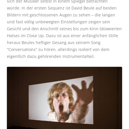
sich der Musiker selbst in einem Spiegel betrachten
würde.
In der ersten Sequenz ist David Beule auf beiden
Bildern mit geschlossenen Augen zu sehen – die langen
und fast völlig unbewegten Einstellungen zeigen sein
Gesicht und den Anschnitt seines bis zum Kinn tätowierten
Halses im Close Up. Dazu ist aus einer anfänglichen Stille
heraus Beules heftiger Gesang aus seinem Song
“Conversations” zu hören, allerdings isoliert von dem
eigentlich dazu gehörenden Instrumentalteil.