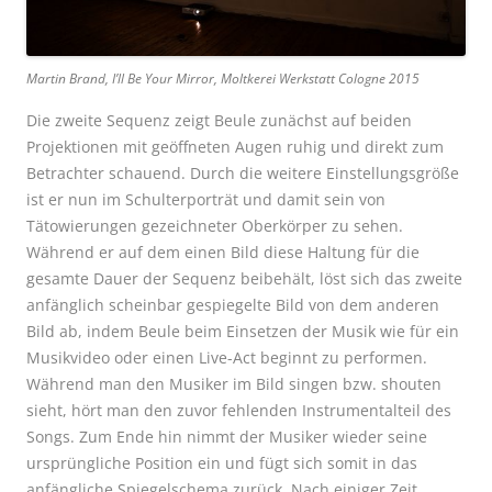
Martin Brand, I’ll Be Your Mirror, Moltkerei Werkstatt Cologne 2015
Die zweite Sequenz zeigt Beule zunächst auf beiden
Projektionen mit geöffneten Augen ruhig und direkt zum
Betrachter schauend. Durch die weitere Einstellungsgröße
ist er nun im Schulterporträt und damit sein von
Tätowierungen gezeichneter Oberkörper zu sehen.
Während er auf dem einen Bild diese Haltung für die
gesamte Dauer der Sequenz beibehält, löst sich das zweite
anfänglich scheinbar gespiegelte Bild von dem anderen
Bild ab, indem Beule beim Einsetzen der Musik wie für ein
Musikvideo oder einen Live-Act beginnt zu performen.
Während man den Musiker im Bild singen bzw. shouten
sieht, hört man den zuvor fehlenden Instrumentalteil des
Songs. Zum Ende hin nimmt der Musiker wieder seine
ursprüngliche Position ein und fügt sich somit in das
anfängliche Spiegelschema zurück.
Nach einiger Zeit